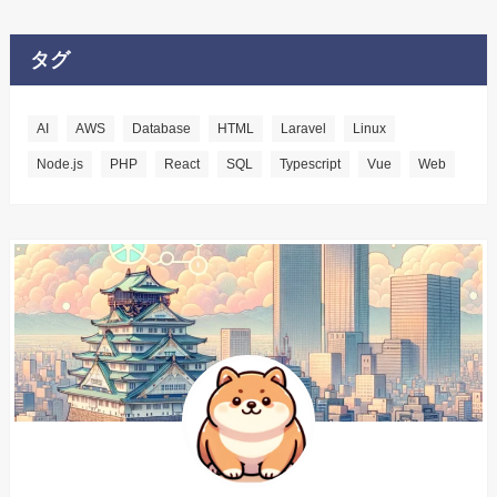
タグ
AI
AWS
Database
HTML
Laravel
Linux
Node.js
PHP
React
SQL
Typescript
Vue
Web